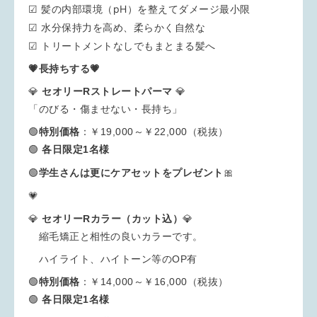
☑ 髪の内部環境（pH）を整えてダメージ最小限
☑ 水分保持力を高め、柔らかく自然な
☑ トリートメントなしでもまとまる髪へ
💗長持ちする💗
💎
セオリーRストレートパーマ
💎
「のびる・傷ませない・長持ち」
🟢
特別
価格
：￥19,000～￥22,000（税抜）
🟢
各日限定1名様
学生さんは更にケアセットをプレゼント
🎀
🟢
💗
💎
セオリーRカラー（カット込）
💎
縮毛矯正と相性の良いカラーです。
ハイライト、ハイトーン等のOP有
🟢
特別
価格
：￥14,000～￥16,000（税抜）
🟢
各日限定1名様