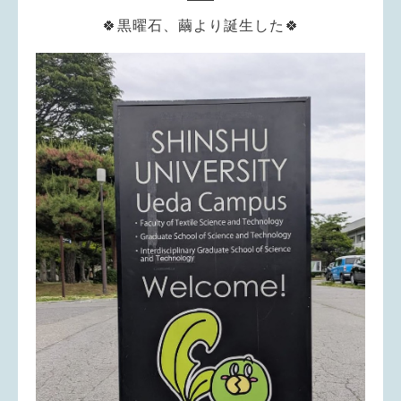
🍀黒曜石、繭より誕生した🍀