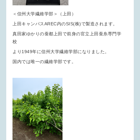
＜信州大学繊維学部＞（上田）
上田キャンパスAREC内のSIS(株)で製造されます。
真田家ゆかりの蚕都上田で前身の官立上田蚕糸専門学
校
より1949年に信州大学繊維学部になりました。
国内では唯一の繊維学部です。