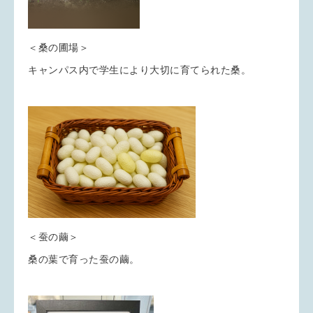
＜桑の圃場＞
キャンパス内で学生により大切に育てられた桑。
＜蚕の繭＞
桑の葉で育った蚕の繭。