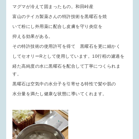
マグマが冷えて固まったもの。和田峠産
富山のテイカ製薬さんの特許技術を黒曜石を焼
いて粉にし外用薬に配合し皮膚を守り炎症を
抑える効果がある。
その特許技術の使用許可を得て 黒曜石を更に細かく
してセオリーRとして使用しています。10行程の濾過を
経た高純度の水に黒曜石を配合して丁寧につくられま
す。
黒曜石は空気中の水分子を引寄せる特性で髪や肌の
水分量を満たし健康な状態に導いてくれます。