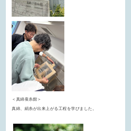
＜真綿蚕糸館＞
真綿、絹糸が出来上がる工程を学びました。