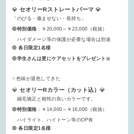
💎
セオリーRストレートパーマ
💎
「のびる・傷ませない・長持ち」
🟢
特別
価格
：￥20,000～￥23,000（税抜）
ハイダメージ等の保護が必要な場合は別途
🟢
各日限定1名様
学生さんは更にケアセットをプレゼント
🎀
🟢
✨色味が退色してきた
💎
セオリーRカラー（カット込）
💎
縮毛矯正と相性の良いカラーです。
🟢
特別
価格
：￥14,000～￥16,000（税抜）
ハイライト、ハイトーン等のOP有
🟢
各日限定1名様