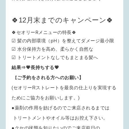
🍀12月末までのキャンペーン🍀
🍀セオリーRメニューの特長🍀
☑ 髪の内部環境（pH）を整えてダメージ最小限
☑ 水分保持力を高め、柔らかく自然な
☑ トリートメントなしでもまとまる髪へ
結果⇒💗長持ちする💗
ご予約をされる方へのお願い】
【
(セオリーRストレートを
最良の仕上りを実現
する
ためにご協力をお願いします。
)
●薬剤の作用を妨げるのでご来店されるまでは
トリートメントやオイル等はお控え
下さい。
●クセの状態を知りたいのでご来店前日の