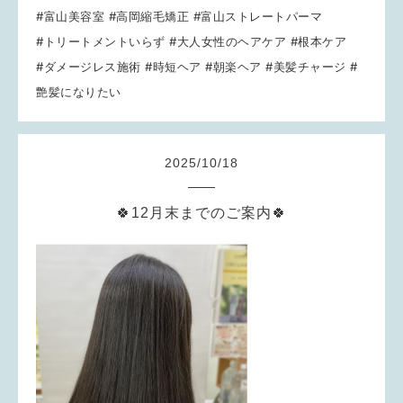
#富山美容室 #高岡縮毛矯正 #富山ストレートパーマ
#トリートメントいらず #大人女性のヘアケア #根本ケア
#ダメージレス施術 #時短ヘア #朝楽ヘア #美髪チャージ #
艶髪になりたい
2025
/
10
/
18
🍀12月末までのご案内🍀