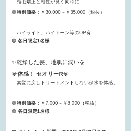
縮毛矯正と相性が良く同時に
🟢
特別
価格
：￥30,000～￥35,000（税抜）
ハイライト、ハイトーン等のOP有
🟢
各日限定1名様
✨乾燥した髪、地肌に潤いを
💎
体感！
セオリーR
💎
素髪に戻しトリートメントしない保水を体感。
🟢
特別
価格
：￥7,000～￥8,000（税抜）
🟢
各日限定1名様