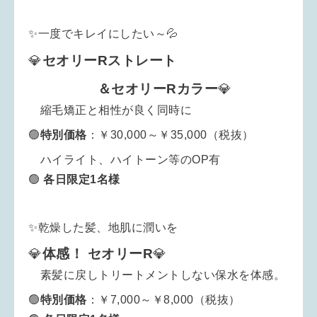
✨一度でキレイにしたい～💦
💎
セオリーRストレート
＆セオリーRカラー
💎
縮毛矯正と相性が良く同時に
🟢
特別
価格
：￥30,000～￥35,000（税抜）
ハイライト、ハイトーン等のOP有
🟢
各日限定1名様
✨乾燥した髪、地肌に潤いを
💎
体感！
セオリーR
💎
素髪に戻しトリートメントしない保水を体感。
🟢
特別
価格
：￥7,000～￥8,000（税抜）