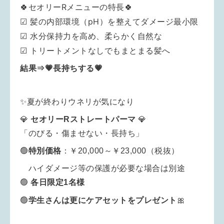
🍀セオリーRメニューの特長🍀
☑ 髪の内部環境（pH）を整えてダメージ最小限
☑ 水分保持力を高め、柔らかく自然な
☑ トリートメントなしでもまとまる髪へ
結果⇒💗長持ちする💗
✨夏が終わりウネリが気になり
💎
セオリーRストレートパーマ
💎
「のびる・傷ませない・長持ち」
🟢
特別
価格
：￥20,000～￥23,000（税抜）
ハイダメージ等の保護が必要な場合は別途
🟢
各日限定1名様
学生さんは更にケアセットをプレゼント
🎀
🟢