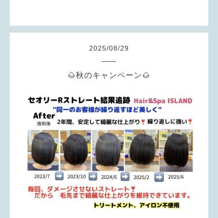
2025
/
08
/
29
🌰秋のキャンペーン🌰