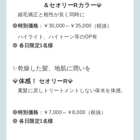
＆セオリーRカラー
💎
縮毛矯正と相性が良く同時に
🟢
特別
価格
：￥30,000～￥35,000（税抜）
ハイライト、ハイトーン等のOP有
🟢
各日限定1名様
✨乾燥した髪、地肌に潤いを
💎
体感！
セオリーR
💎
素髪に戻しトリートメントしない保水を体感。
🟢
特別
価格
：￥7,000～￥8,000（税抜）
🟢
各日限定1名様